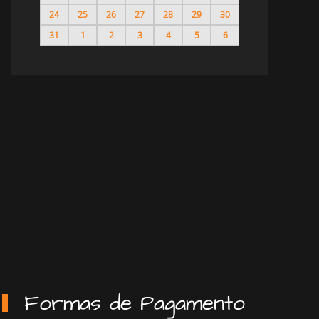
24
25
26
27
28
29
30
31
1
2
3
4
5
6
Formas de Pagamento