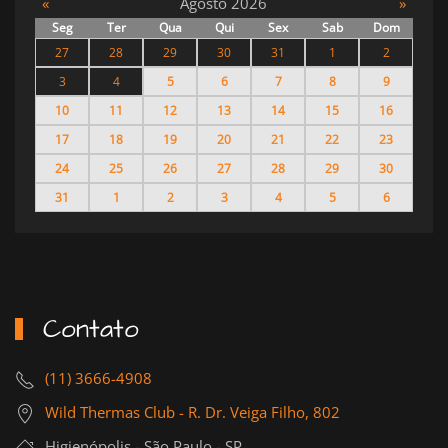
«
Agosto 2026
»
Seg
Ter
Qua
Qui
Sex
Sab
Dom
27
28
29
30
31
1
2
3
4
5
6
7
8
9
10
11
12
13
14
15
16
17
18
19
20
21
22
23
24
25
26
27
28
29
30
31
1
2
3
4
5
6
Contato
(11) 3666-4908
Wild Thermas Club - R. Dr. Veiga Filho, 802
Higienópolis - São Paulo - SP