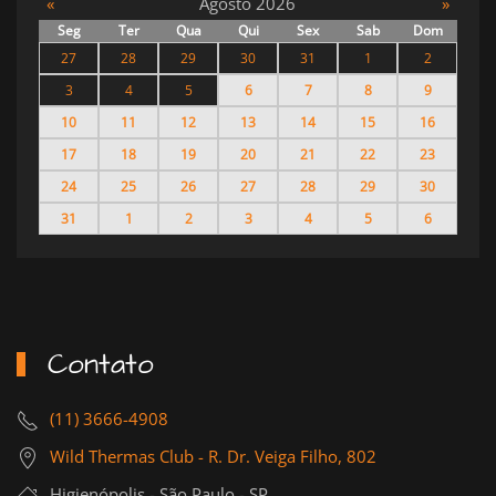
«
Agosto 2026
»
Seg
Ter
Qua
Qui
Sex
Sab
Dom
27
28
29
30
31
1
2
3
4
5
6
7
8
9
10
11
12
13
14
15
16
17
18
19
20
21
22
23
24
25
26
27
28
29
30
31
1
2
3
4
5
6
Contato
(11) 3666-4908
Wild Thermas Club - R. Dr. Veiga Filho, 802
Higienópolis - São Paulo - SP