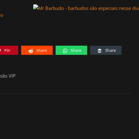
0
lo
Pin
Share
Share
Share
são VIP