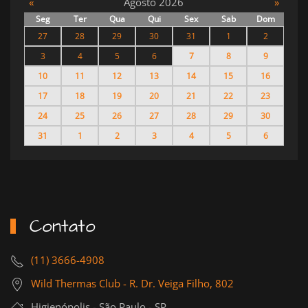
«
Agosto 2026
»
Seg
Ter
Qua
Qui
Sex
Sab
Dom
27
28
29
30
31
1
2
3
4
5
6
7
8
9
10
11
12
13
14
15
16
17
18
19
20
21
22
23
24
25
26
27
28
29
30
31
1
2
3
4
5
6
Contato
(11) 3666-4908
Wild Thermas Club - R. Dr. Veiga Filho, 802
Higienópolis - São Paulo - SP