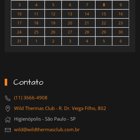
3
4
5
6
7
8
9
10
11
12
13
14
15
16
17
18
19
20
21
22
23
24
25
26
27
28
29
30
31
1
2
3
4
5
6
Contato
(11) 3666-4908
Wild Thermas Club - R. Dr. Veiga Filho, 802
Higienópolis - São Paulo - SP
wild@wildthermasclub.com.br