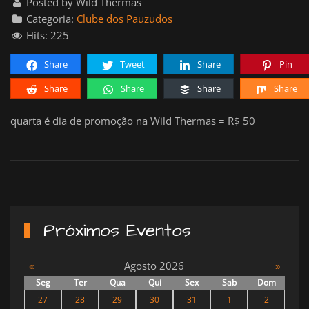
Posted by Wild Thermas
Categoria:
Clube dos Pauzudos
Hits: 225
Share
Tweet
Share
Pin
Share
Share
Share
Share
quarta é dia de promoção na Wild Thermas = R$ 50
Próximos Eventos
«
Agosto 2026
»
Seg
Ter
Qua
Qui
Sex
Sab
Dom
27
28
29
30
31
1
2